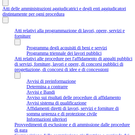
Atti delle amministrazioni aggiudicatrici e degli enti aggiudicatori
distintamente per ogni procedura
Atti relativi alla programmazione di lavori, opere, servizi e
forniture
Programma degli acquisiti di beni e servizi
Programma triennale dei lavori pubblici
Atti relativi alle procedure per l'affidamento di appalti pubblici
di servizi, forniture, lavori e opere, di concorsi pubblici di
progettazione, di concorsi di idee e di concessioni
Avvisi di preinformazione
Determina a contrarre
Avvisi e Bandi
Avviso sui risultati delle procedure di affidamento
Avvisi sistema di qualificazione
Affidamenti diretti di lavori, servizi e forniture di
somma urgenza e di protezione civile
Informazioni ulteriori
Provvedimenti di esclusione e di ammissione dalle procedure
di gara