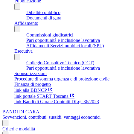
Pubblicazione
Dibattito pubblico
Documenti di gara
Affidamento
Commissioni giudicatrici
Pari opportunità e inclusione lavorativa
Affidamenti Servizi pubblici locali (SPL)
Esecutiva
Collegio Consultivo Tecnico (CCT)
Pari opportunità e inclusione lavorativa
Sponsorizzazioni
Procedure di somma urgenza e di protezione civile
Finanza di progetto
link alla BDNCP
link portale START Toscana
link Bandi di Gara e Contratti DLgs 36/2023
BANDI DI GARA
Sovvenzioni, contributi, sussidi, vantaggi economici
Criteri e modalità