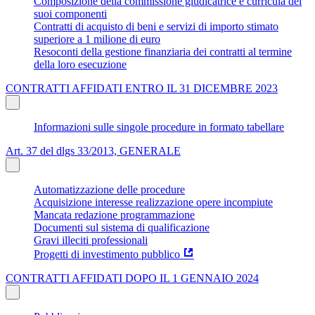
Composizione della commissione giudicatrice e curricula dei
suoi componenti
Contratti di acquisto di beni e servizi di importo stimato
superiore a 1 milione di euro
Resoconti della gestione finanziaria dei contratti al termine
della loro esecuzione
CONTRATTI AFFIDATI ENTRO IL 31 DICEMBRE 2023
Informazioni sulle singole procedure in formato tabellare
Art. 37 del dlgs 33/2013, GENERALE
Automatizzazione delle procedure
Acquisizione interesse realizzazione opere incompiute
Mancata redazione programmazione
Documenti sul sistema di qualificazione
Gravi illeciti professionali
Progetti di investimento pubblico
CONTRATTI AFFIDATI DOPO IL 1 GENNAIO 2024