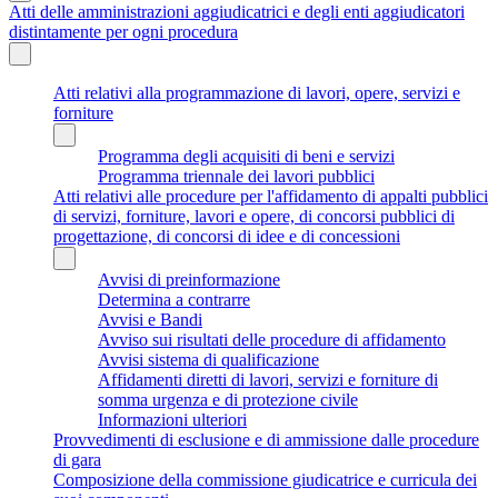
Atti delle amministrazioni aggiudicatrici e degli enti aggiudicatori
distintamente per ogni procedura
Atti relativi alla programmazione di lavori, opere, servizi e
forniture
Programma degli acquisiti di beni e servizi
Programma triennale dei lavori pubblici
Atti relativi alle procedure per l'affidamento di appalti pubblici
di servizi, forniture, lavori e opere, di concorsi pubblici di
progettazione, di concorsi di idee e di concessioni
Avvisi di preinformazione
Determina a contrarre
Avvisi e Bandi
Avviso sui risultati delle procedure di affidamento
Avvisi sistema di qualificazione
Affidamenti diretti di lavori, servizi e forniture di
somma urgenza e di protezione civile
Informazioni ulteriori
Provvedimenti di esclusione e di ammissione dalle procedure
di gara
Composizione della commissione giudicatrice e curricula dei