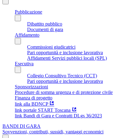
Pubblicazione
Dibattito pubblico
Documenti di gara
Affidamento
Commissioni giudicatrici
Pari opportunità e inclusione lavorativa
Affidamenti Servizi pubblici locali (SPL)
Esecutiva
Collegio Consultivo Tecnico (CCT)
Pari opportunità e inclusione lavorativa
Sponsorizzazioni
Procedure di somma urgenza e di protezione civile
Finanza di progetto
link alla BDNCP
link portale START Toscana
link Bandi di Gara e Contratti DLgs 36/2023
BANDI DI GARA
Sovvenzioni, contributi, sussidi, vantaggi economici