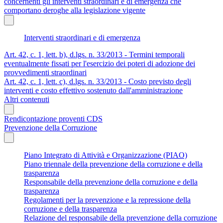
concernenti gli interventi straordinari e di emergenza che
comportano deroghe alla legislazione vigente
Interventi straordinari e di emergenza
Art. 42, c. 1, lett. b), d.lgs. n. 33/2013 - Termini temporali
eventualmente fissati per l'esercizio dei poteri di adozione dei
provvedimenti straordinari
Art. 42, c. 1, lett. c), d.lgs. n. 33/2013 - Costo previsto degli
interventi e costo effettivo sostenuto dall'amministrazione
Altri contenuti
Rendicontazione proventi CDS
Prevenzione della Corruzione
Piano Integrato di Attività e Organizzazione (PIAO)
Piano triennale della prevenzione della corruzione e della
trasparenza
Responsabile della prevenzione della corruzione e della
trasparenza
Regolamenti per la prevenzione e la repressione della
corruzione e della trasparenza
Relazione del responsabile della prevenzione della corruzione