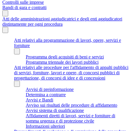
Controlli sulle imprese
Bandi di gara e contratti
Atti delle amministrazioni aggiudicatrici e degli enti aggiudicatori
distintamente per ogni procedura
Atti relativi alla programmazione di lavori, opere, servizi e
forniture
Programma degli acquisiti di beni e servizi
Programma triennale dei lavori pubblici
Atti relativi alle procedure per l'affidamento di appalti pubblici
di servizi, forniture, lavori e opere, di concorsi pubblici di
progettazione, di concorsi di idee e di concessioni
Avvisi di preinformazione
Determina a contrarre
Avvisi e Bandi
Avviso sui risultati delle procedure di affidamento
Avvisi sistema di qualificazione
Affidamenti diretti di lavori, servizi e forniture di
somma urgenza e di protezione civile
Informazioni ulteriori