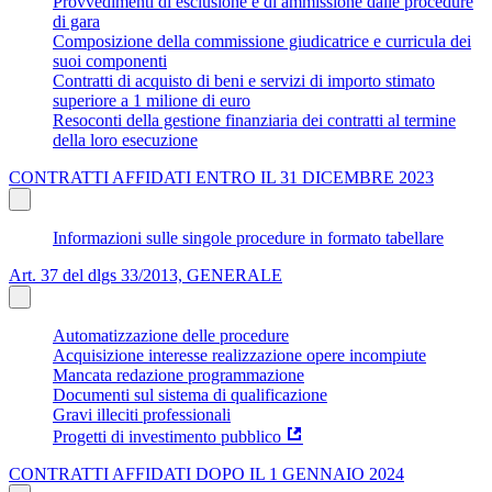
Provvedimenti di esclusione e di ammissione dalle procedure
di gara
Composizione della commissione giudicatrice e curricula dei
suoi componenti
Contratti di acquisto di beni e servizi di importo stimato
superiore a 1 milione di euro
Resoconti della gestione finanziaria dei contratti al termine
della loro esecuzione
CONTRATTI AFFIDATI ENTRO IL 31 DICEMBRE 2023
Informazioni sulle singole procedure in formato tabellare
Art. 37 del dlgs 33/2013, GENERALE
Automatizzazione delle procedure
Acquisizione interesse realizzazione opere incompiute
Mancata redazione programmazione
Documenti sul sistema di qualificazione
Gravi illeciti professionali
Progetti di investimento pubblico
CONTRATTI AFFIDATI DOPO IL 1 GENNAIO 2024