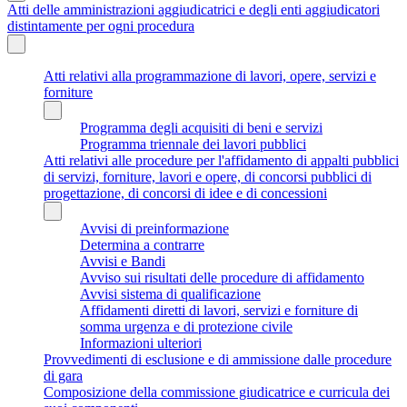
Atti delle amministrazioni aggiudicatrici e degli enti aggiudicatori
distintamente per ogni procedura
Atti relativi alla programmazione di lavori, opere, servizi e
forniture
Programma degli acquisiti di beni e servizi
Programma triennale dei lavori pubblici
Atti relativi alle procedure per l'affidamento di appalti pubblici
di servizi, forniture, lavori e opere, di concorsi pubblici di
progettazione, di concorsi di idee e di concessioni
Avvisi di preinformazione
Determina a contrarre
Avvisi e Bandi
Avviso sui risultati delle procedure di affidamento
Avvisi sistema di qualificazione
Affidamenti diretti di lavori, servizi e forniture di
somma urgenza e di protezione civile
Informazioni ulteriori
Provvedimenti di esclusione e di ammissione dalle procedure
di gara
Composizione della commissione giudicatrice e curricula dei