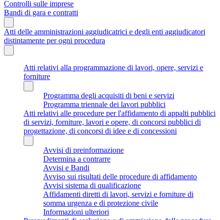
Controlli sulle imprese
Bandi di gara e contratti
Atti delle amministrazioni aggiudicatrici e degli enti aggiudicatori
distintamente per ogni procedura
Atti relativi alla programmazione di lavori, opere, servizi e
forniture
Programma degli acquisiti di beni e servizi
Programma triennale dei lavori pubblici
Atti relativi alle procedure per l'affidamento di appalti pubblici
di servizi, forniture, lavori e opere, di concorsi pubblici di
progettazione, di concorsi di idee e di concessioni
Avvisi di preinformazione
Determina a contrarre
Avvisi e Bandi
Avviso sui risultati delle procedure di affidamento
Avvisi sistema di qualificazione
Affidamenti diretti di lavori, servizi e forniture di
somma urgenza e di protezione civile
Informazioni ulteriori