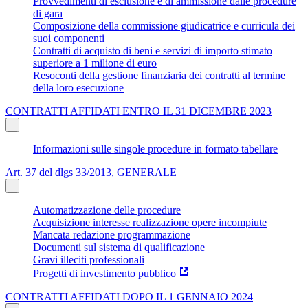
Provvedimenti di esclusione e di ammissione dalle procedure
di gara
Composizione della commissione giudicatrice e curricula dei
suoi componenti
Contratti di acquisto di beni e servizi di importo stimato
superiore a 1 milione di euro
Resoconti della gestione finanziaria dei contratti al termine
della loro esecuzione
CONTRATTI AFFIDATI ENTRO IL 31 DICEMBRE 2023
Informazioni sulle singole procedure in formato tabellare
Art. 37 del dlgs 33/2013, GENERALE
Automatizzazione delle procedure
Acquisizione interesse realizzazione opere incompiute
Mancata redazione programmazione
Documenti sul sistema di qualificazione
Gravi illeciti professionali
Progetti di investimento pubblico
CONTRATTI AFFIDATI DOPO IL 1 GENNAIO 2024