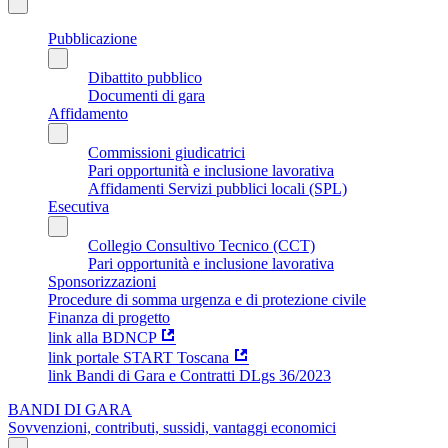
Pubblicazione
Dibattito pubblico
Documenti di gara
Affidamento
Commissioni giudicatrici
Pari opportunità e inclusione lavorativa
Affidamenti Servizi pubblici locali (SPL)
Esecutiva
Collegio Consultivo Tecnico (CCT)
Pari opportunità e inclusione lavorativa
Sponsorizzazioni
Procedure di somma urgenza e di protezione civile
Finanza di progetto
link alla BDNCP
link portale START Toscana
link Bandi di Gara e Contratti DLgs 36/2023
BANDI DI GARA
Sovvenzioni, contributi, sussidi, vantaggi economici