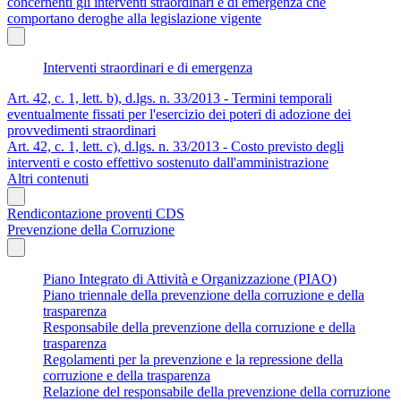
concernenti gli interventi straordinari e di emergenza che
comportano deroghe alla legislazione vigente
Interventi straordinari e di emergenza
Art. 42, c. 1, lett. b), d.lgs. n. 33/2013 - Termini temporali
eventualmente fissati per l'esercizio dei poteri di adozione dei
provvedimenti straordinari
Art. 42, c. 1, lett. c), d.lgs. n. 33/2013 - Costo previsto degli
interventi e costo effettivo sostenuto dall'amministrazione
Altri contenuti
Rendicontazione proventi CDS
Prevenzione della Corruzione
Piano Integrato di Attività e Organizzazione (PIAO)
Piano triennale della prevenzione della corruzione e della
trasparenza
Responsabile della prevenzione della corruzione e della
trasparenza
Regolamenti per la prevenzione e la repressione della
corruzione e della trasparenza
Relazione del responsabile della prevenzione della corruzione